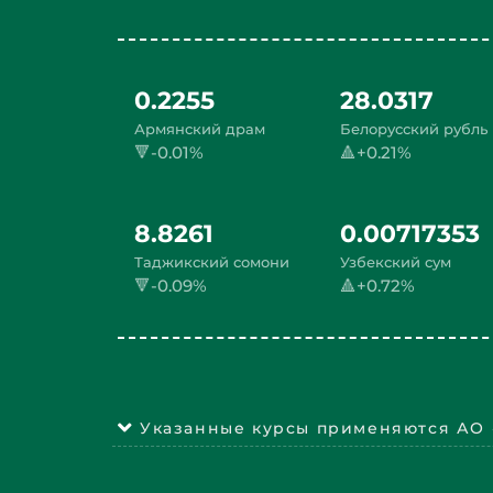
0.2255
28.0317
Армянский драм
Белорусский рубль
🔻-0.01%
🔺+0.21%
8.8261
0.00717353
Таджикский сомони
Узбекский сум
🔻-0.09%
🔺+0.72%
Указанные курсы применяются АО 