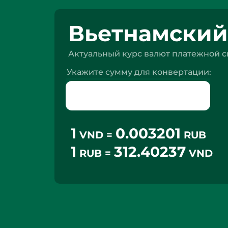
Вьетнамский 
Актуальный курс валют платежной си
Укажите сумму для конвертации:
1
0.003201
VND =
RUB
1
312.40237
RUB =
VND