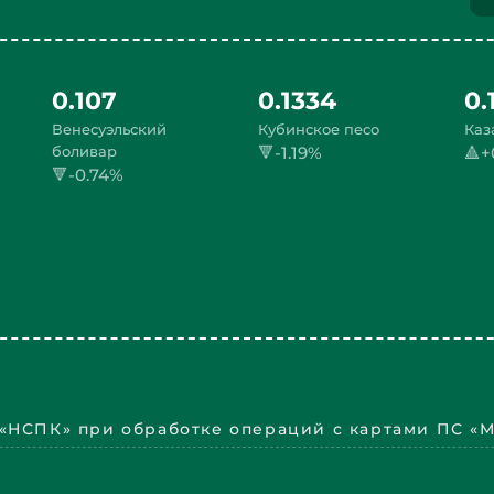
0.107
0.1334
0.
Венесуэльский
Кубинское песо
Каз
боливар
🔻-1.19%
🔺+
🔻-0.74%
«НСПК» при обработке операций с картами ПС «М