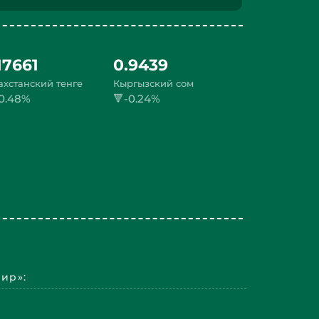
17661
0.9439
ахстанский тенге
Кыргызский сом
0.48%
🔻-0.24%
ир»: